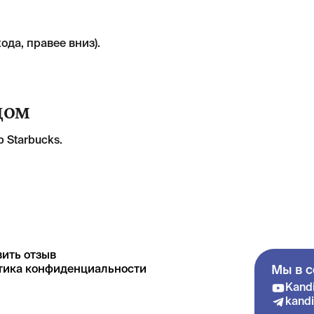
ода, правее вниз).
дом
 Starbucks.
ить отзыв
тика конфиденциальности
Мы в с
Kandi
kandi