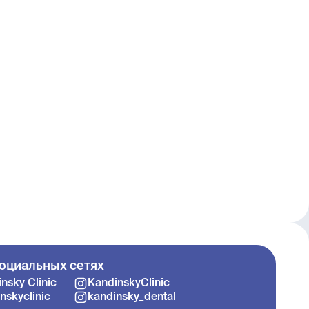
оциальных сетях
nsky Clinic
KandinskyClinic
nskyclinic
kandinsky_dental