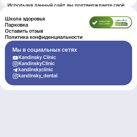
Используя данный сайт, вы подтверждаете своё
согласие с нашей Политикой
конфиденциальности, в которой подробно
Школа здоровья
изложены правила сбора, хранения, обработки и
Парковка
использования данных.
Оставить отзыв
Политика конфиденциальности
Мы в социальных сетях
Kandinsky Clinic
KandinskyClinic
kandinskyclinic
kandinsky_dental