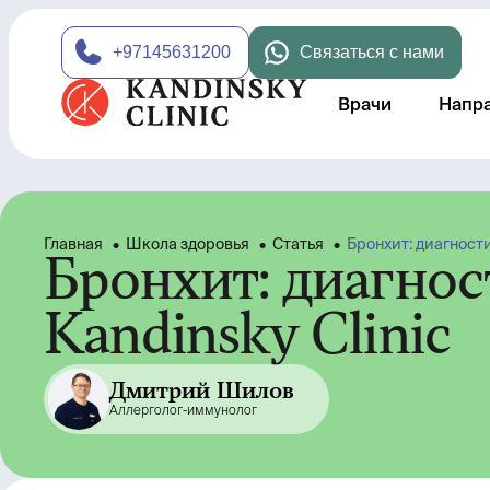
+97145631200
Связаться с нами
Врачи
Напр
Главная
•
Школа здоровья
•
Статья
•
Бронхит: диагности
Бронхит: диагнос
Kandinsky Clinic
Дмитрий Шилов
Аллерголог-иммунолог