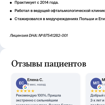
Практикует с 2014 года.
Работал в ведущей офтальмологической клиник
Стажировался в медучреждениях Польши и Егип
Лицензия DHA: № 87541282-001
Отзывы пациентов
Елена
С.
М
ЕС
МП
9 мес. назад
1 
★
★
★
★
★
★
★
★
Рекомендую 100%. Пришла
Добрый в
экстренно с сильнейшим
2-х лет 