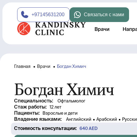
+97145631200
Связаться с нами
Врачи
Напр
Главная
•
Врачи
•
Богдан Химич
Богдан Химич
Специальность
:
Офтальмолог
Стаж работы
: 
12 лет
Пациенты
:
Взрослые и дети
Владение языками
:
Английский
•
Арабский
•
Русск
Стоимость консультации
: 
640
 AED