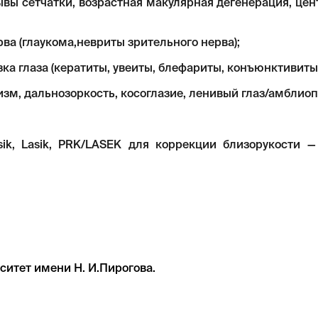
рывы сетчатки, возрастная макулярная дегенерация, це
ва (глаукома,невриты зрительного нерва);
ка глаза (кератиты, увеиты, блефариты, конъюнктивиты)
изм, дальнозоркость, косоглазие, ленивый глаз/амблиоп
ik, Lasik, PRK/LASEK для коррекции близорукости —
итет имени Н. И.Пирогова.