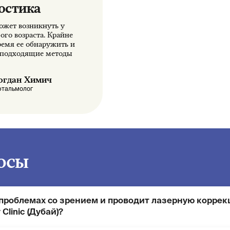
остика
жет возникнуть у
го возраста. Крайне
ремя ее обнаружить и
 подходящие методы
огдан Химич
тальмолог
осы
 проблемах со зрением и проводит лазерную корре
Clinic (Дубай)?