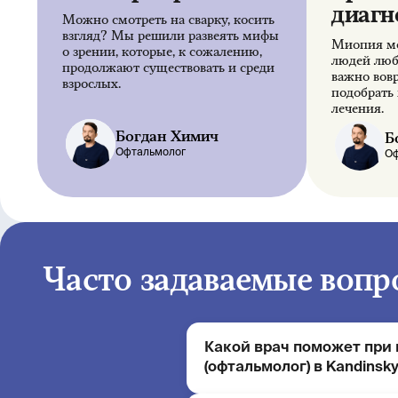
диагн
Можно смотреть на сварку, косить
взгляд? Мы решили развеять мифы
Миопия мо
о зрении, которые, к сожалению,
людей любо
продолжают существовать и среди
важно вов
взрослых.
подобрать
лечения.
Богдан Химич
Б
Офтальмолог
Оф
Часто задаваемые вопр
Какой врач поможет при
(офтальмолог) в Kandinsky 