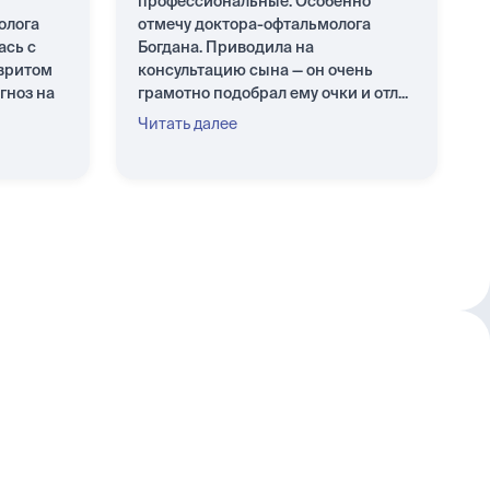
профессиональные. Особенно
олога
отмечу доктора-офтальмолога
ась с
Богдана. Приводила на
вритом
консультацию сына — он очень
гноз на
грамотно подобрал ему очки и отл...
Читать далее