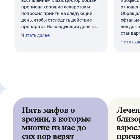
воспалением глаза. Доктор Богдан
професс
прописал хорошие лекарства и
отношен
попросил прийти на следующий
Обращал
день, чтобы отследить действие
офтальмо
препарата. На следующий день гл...
вел докт
стандарт.
Читать далее
Читать д
Пять мифов о
Лечен
зрении, в которые
близо
многие из нас до
взрос
сих пор верят
причи