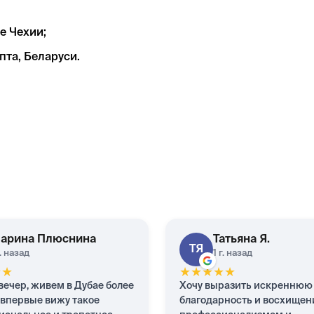
е Чехии;
та, Беларуси.
арина
Плюснина
Татьяна
Я.
ТЯ
г. назад
1 г. назад
★
★
★
★
★
★
★
ечер, живем в Дубае более
Хочу выразить искреннюю
и впервые вижу такое
благодарность и восхищен