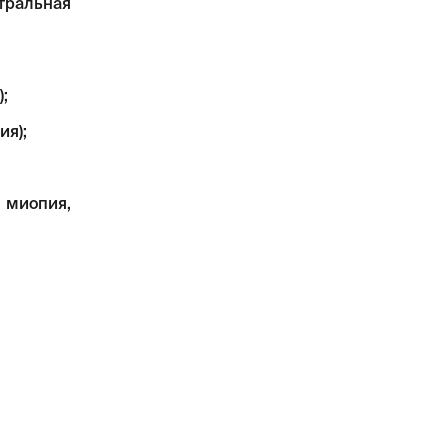
нтральная
;
ия);
 миопия,