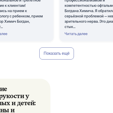
иональное и трепетное
профессионализмом и
ие к клиентам!
компетентностью офтальм
ись на прием к
Богдана Химича. Я обратил
логу с ребенком, прием
серьёзной проблемой — не
ор Химич Богдан,
зрительного нерва. Это диа
..
стык...
алее
Читать далее
Показать ещё
ие
рукости у
лых и детей:
ны и