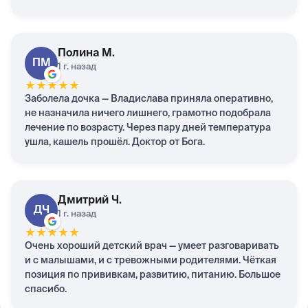
Полина
М.
ПМ
1 г. назад
★
★
★
★
★
Заболела дочка — Владислава приняла оперативно,
не назначила ничего лишнего, грамотно подобрала
лечение по возрасту. Через пару дней температура
ушла, кашель прошёл. Доктор от Бога.
Дмитрий
Ч.
ДЧ
1 г. назад
★
★
★
★
★
Очень хороший детский врач — умеет разговаривать
и с малышами, и с тревожными родителями. Чёткая
позиция по прививкам, развитию, питанию. Большое
спасибо.