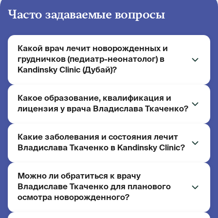
Часто задаваемые вопросы
Какой врач лечит новорожденных и
грудничков (педиатр-неонатолог) в
Kandinsky Clinic (Дубай)?
Какое образование, квалификация и
Владислава Ткаченко — педиатр, неонатолог,
лицензия у врача Владислава Ткаченко?
Kandinsky Clinic (Дубай, ОАЭ). Стаж работы — 5
лет. Принимает детей с первого дня жизни,
включая новорожденных и недоношенных.
Какие заболевания и состояния лечит
Образование: Одесский национальный
Владислава Ткаченко в Kandinsky Clinic?
медицинский университет (педиатрия,
интернатура по детской анестезиологии).
Лицензия Dubai Health Authority (DHA): №
Можно ли обратиться к врачу
Основные направления работы врача:
02434535-001.
Владиславе Ткаченко для планового
наблюдение новорожденных и недоношенных
осмотра новорожденного?
детей; вакцинация и профилактические
осмотры; острые респираторные и