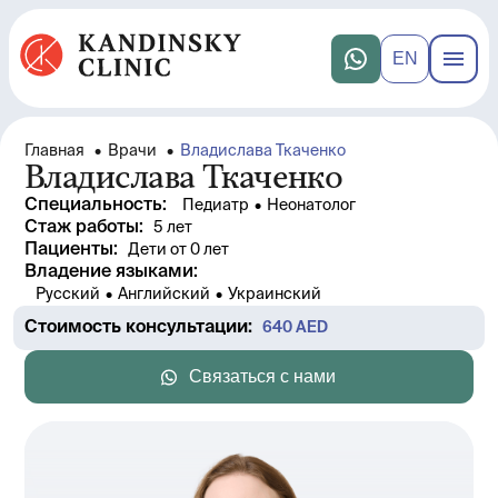
EN
Главная
•
Врачи
•
Владислава Ткаченко
Владислава Ткаченко
Специальность
:
Педиатр
•
Неонатолог
Стаж работы
: 
5 лет
Пациенты
:
Дети от 0 лет
Владение языками
:
Русский
•
Английский
•
Украинский
Стоимость консультации
: 
640
 AED
Связаться с нами