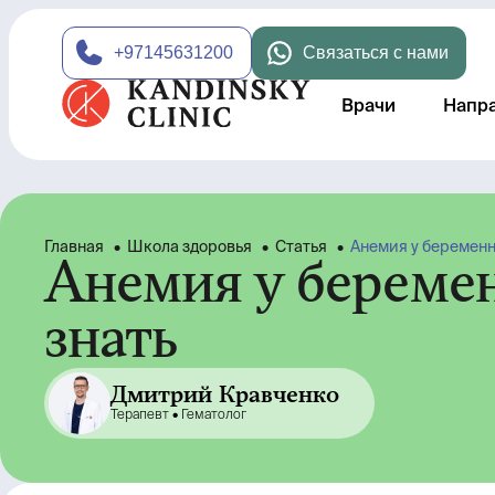
+97145631200
Связаться с нами
Врачи
Напр
Главная
•
Школа здоровья
•
Статья
•
Анемия у беременн
Анемия у береме
знать
Дмитрий Кравченко
Терапевт •
Гематолог