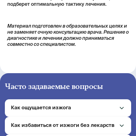
подберет оптимальную тактику лечения.
Материал подготовлен в образовательных целях и
не заменяет очную консультацию врача. Решение о
диагностике и лечении должно приниматься
совместно со специалистом.
Часто задаваемые вопросы
Как ощущается изжога
Как избавиться от изжоги без лекарств
Жжение за грудиной, которое поднимается от
желудка к горлу. Может сопровождаться