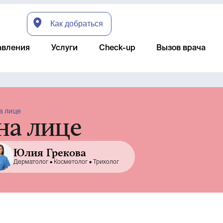
Как добраться
авления
Услуги
Check-up
Вызов врача
а лице
на лице
Юлия Грекова
Дерматолог •
Косметолог •
Трихолог