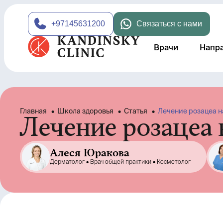
+97145631200
Связаться с нами
Врачи
Напр
Главная
•
Школа здоровья
•
Статья
•
Лечение розацеа н
Лечение розацеа 
Алеся Юракова
Дерматолог •
Врач общей практики •
Косметолог