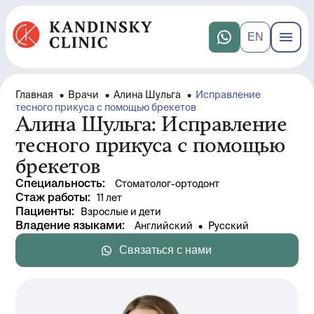
EN
Главная
•
Врачи
•
Алина Шульга
•
Исправление
тесного прикуса с помощью брекетов
Алина Шульга: Исправление
тесного прикуса с помощью
брекетов
Специальность
:
Стоматолог-ортодонт
Стаж работы
: 
11 лет
Пациенты
:
Взрослые и дети
Владение языками
:
Английский
 • 
Русский
Связаться с нами