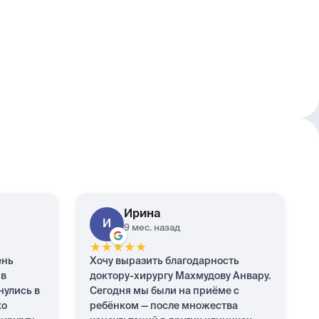
Ирина
И
9 мес. назад
★
★
★
★
★
ень
Хочу выразить благодарность
 в
доктору-хирургу Махмудову Анвару.
нулись в
Сегодня мы были на приёме с
ко
ребёнком — после множества