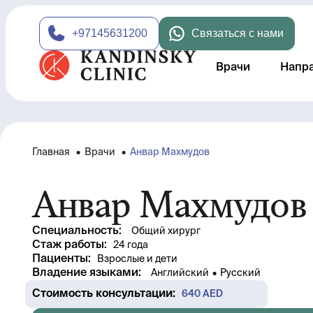
+97145631200
Связаться с нами
Врачи
Напр
Главная
•
Врачи
•
Анвар Махмудов
Анвар Махмудов
Специальность
:
Общий хирург
Стаж работы
: 
24 года
Пациенты
:
Взрослые и дети
Владение языками
:
Английский
•
Русский
Стоимость консультации
: 
640
 AED