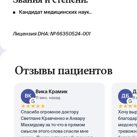
Звания и степени:
Кандидат медицинских наук..
Лицензия DHA: № 66350524-001
Отзывы пациентов
Вика
Крамик
Д
ВК
ДБ
11 мес. назад
8 
★
★
★
★
★
★
★
★
Спасибо огромное доктору
Хочу вы
Светлане Кравченко и Анвару
благодар
Махмудову за то что в прямом
медсестр
смысле этого слова спасли мне
тревожны