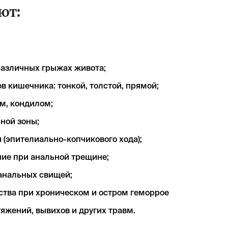
ют:
различных грыжах живота;
 кишечника: тонкой, толстой, прямой;
м, кондилом;
ной зоны;
(эпителиально-копчикового хода);
ие при анальной трещине;
анальных свищей;
тва при хроническом и остром геморрое
тяжений, вывихов и других травм.