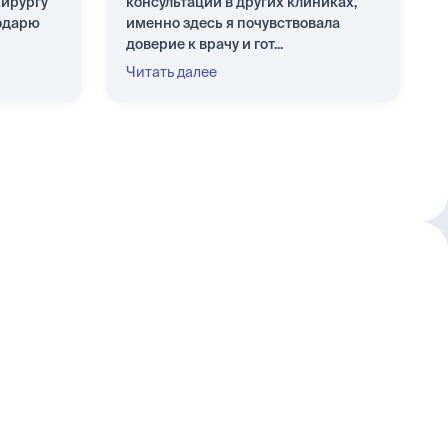
хирургу
консультаций в других клиниках,
одарю
именно здесь я почувствовала
доверие к врачу и гот...
Читать далее