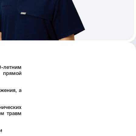
20-летним
, прямой
жения, а
нических
ем травм
и