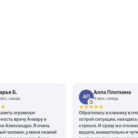
арья
Б.
Алла
Плоткина
АП
мес. назад
4 мес. назад
★
★
★
★
★
★
★
разить огромную
Обратилась в клинику в оч
ность врачу Анвару и
острой ситуации, находясь
е Александре. Я очень
стрессе. И сразу же отклик
й человек, у меня низкий
вацапе, внимательно и чут