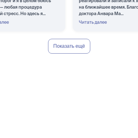
порог и я в целом боюсь
реагировали и записали к 
 — любая процедура
на ближайшее время. Благ
 стресс. Но здесь я...
доктора Анвара Ма...
алее
Читать далее
Показать ещё