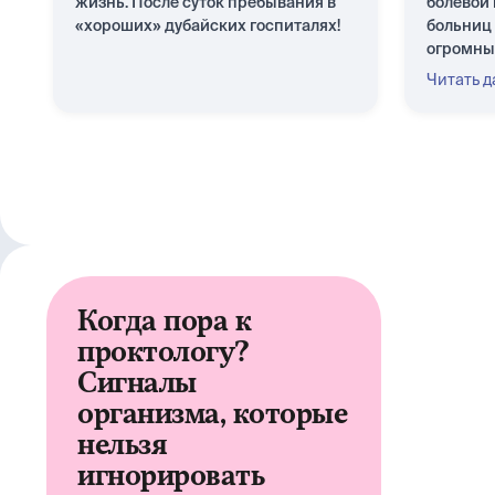
жизнь. После суток пребывания в
болевой 
«хороших» дубайских госпиталях!
больниц
огромный
Читать д
Когда пора к
проктологу?
Сигналы
организма, которые
нельзя
игнорировать