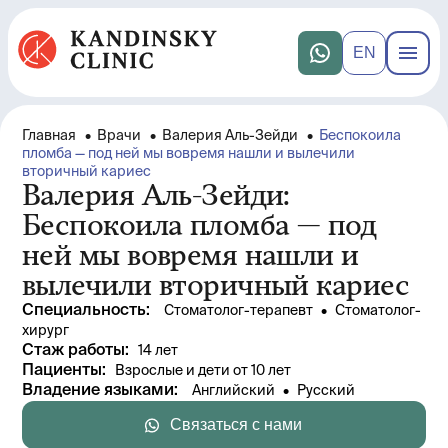
EN
Главная
•
Врачи
•
Валерия Аль-Зейди
•
Беспокоила
пломба — под ней мы вовремя нашли и вылечили
вторичный кариес
Валерия Аль-Зейди:
Беспокоила пломба — под
ней мы вовремя нашли и
вылечили вторичный кариес
Специальность
:
Стоматолог-терапевт
 • 
Стоматолог-
хирург
Стаж работы
: 
14 лет
Пациенты
:
Взрослые и дети от 10 лет
Владение языками
:
Английский
 • 
Русский
Связаться с нами