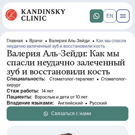
EN
Главная
•
Врачи
•
Валерия Аль-Зейди
•
Как мы спасли
неудачно залеченный зуб и восстановили кость
Валерия Аль-Зейди: Как мы
спасли неудачно залеченный
зуб и восстановили кость
Специальность
:
Стоматолог-терапевт
 • 
Стоматолог-
хирург
Стаж работы
: 
14 лет
Пациенты
:
Взрослые и дети от 10 лет
Владение языками
:
Английский
 • 
Русский
Связаться с нами