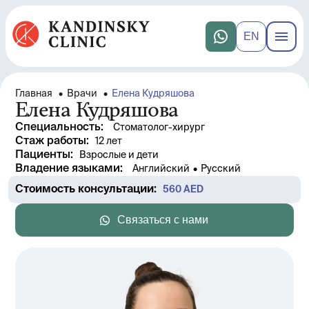
EN
Главная
•
Врачи
•
Елена Кудряшова
Елена Кудряшова
Специальность
:
Стоматолог-хирург
Стаж работы
: 
12 лет
Пациенты
:
Взрослые и дети
Владение языками
:
Английский
•
Русский
Стоимость консультации
: 
560
 AED
Связаться с нами