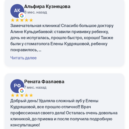
Альфира
Кузнецова
АК
8 мес. назад
★
★
★
★
★
Замечательная клиника! Спасибо большое доктору
Алине Кульдибаевой: ставили прививку ребенку,
дочь не испугалась, прошло быстро, хорошо! Также
были у стоматолога Елены Кудряшовой, ребенку
понравилось, ...
Читать далее
Рената
Фазлаева
РФ
7 мес. назад
★
★
★
★
★
Добрый день! Удаляла сложный зуб у Елены
Кудряшовой, все прошло отлично!!! Врач
профессионал своего дела! Осталась очень довольна
клиникой, до приема и после получила подробную
консультацию!